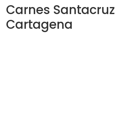
Carnes Santacruz
Saltar
al
Cartagena
contenido