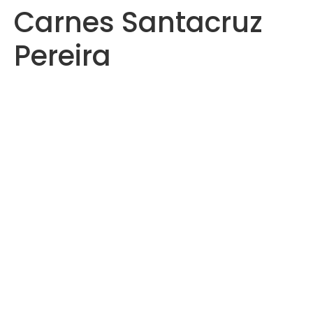
Carnes Santacruz
Saltar
al
Pereira
contenido