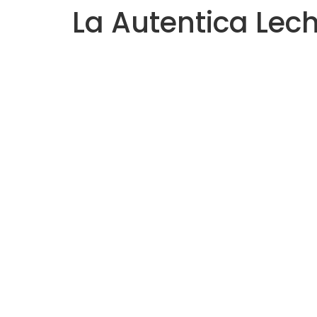
La Autentica Lec
Saltar
al
contenido