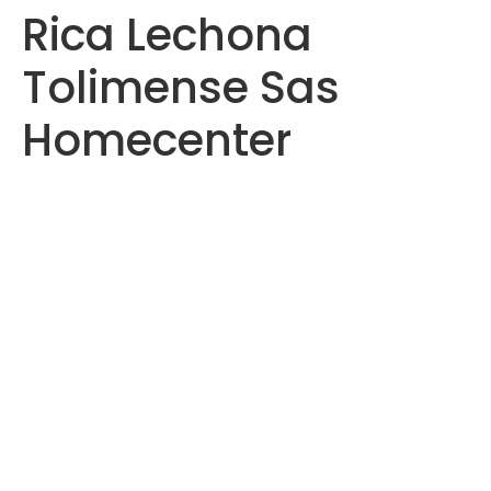
Rica Lechona
Saltar
al
Tolimense Sas
contenido
Homecenter